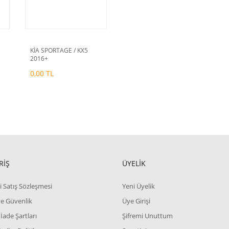
KİA SPORTAGE / KX5
2016+
0,00 TL
RİŞ
ÜYELİK
i Satış Sözleşmesi
Yeni Üyelik
 ve Güvenlik
Üye Girişi
 İade Şartları
Şifremi Unuttum