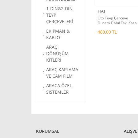
1-DIN&2-DIN
FIAT
TEYP
Oto Teyp Çerçeve
ÇERÇEVELERİ
Ducato Dabıl Eski Kasa
2006+
EKİPMAN &
480,00 TL
KABLO
ARAÇ
DÖNÜŞÜM
KİTLERİ
ARAÇ KAPLAMA
VE CAM FİLM
ARACA ÖZEL
SİSTEMLER
KURUMSAL
ALIŞVE