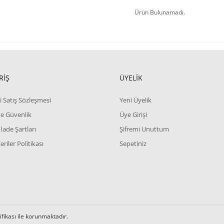
Ürün Bulunamadı.
RİŞ
ÜYELİK
i Satış Sözleşmesi
Yeni Üyelik
 ve Güvenlik
Üye Girişi
 İade Şartları
Şifremi Unuttum
Veriler Politikası
Sepetiniz
tifikası ile korunmaktadır.