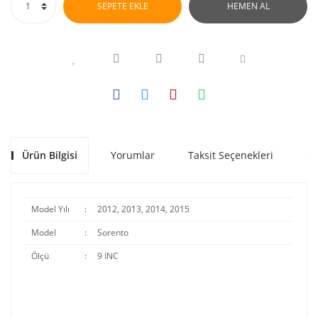
SEPETE EKLE
HEMEN AL
Ürün Bilgisi
Yorumlar
Taksit Seçenekleri
Ön
Model Yılı
:
2012, 2013, 2014, 2015
Model
:
Sorento
Ölçü
:
9 INC