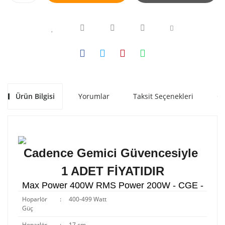
Ürün Bilgisi
Yorumlar
Taksit Seçenekleri
Ön
Cadence Gemici Güvencesiyle
1 ADET FİYATIDIR
Max Power 400W RMS Power 200W - CGE -
Hoparlör
:
400-499 Watt
Güç
Hoparlör
:
17 cm