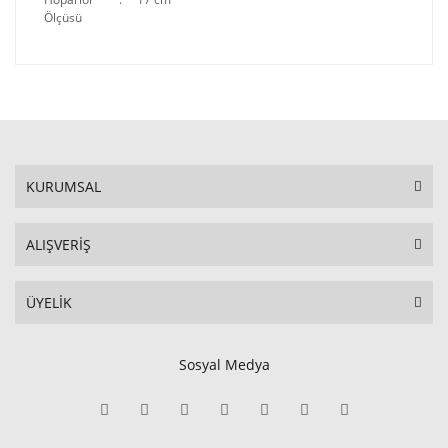
Ölçüsü
KURUMSAL
ALIŞVERİŞ
ÜYELİK
Sosyal Medya