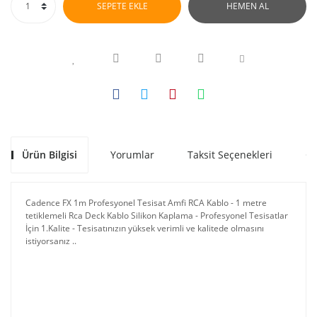
SEPETE EKLE
HEMEN AL
Ürün Bilgisi
Yorumlar
Taksit Seçenekleri
Ön
Cadence FX 1m Profesyonel Tesisat Amfi RCA Kablo - 1 metre
tetiklemeli Rca Deck Kablo Silikon Kaplama - Profesyonel Tesisatlar
İçin 1.Kalite - Tesisatınızın yüksek verimli ve kalitede olmasını
istiyorsanız ..