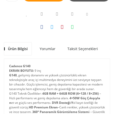
Ürün Bilgisi
Yorumlar
Taksit Seçenekleri
Ön
Cadence G140
EKRAN BOYUTU:
9 inç
G140
, gelişmiş donanımı ve yüksek çözünürlüklü ekran
teknolojisiyle araç içi multimedya deneyimini üst seviyeye taşıyan
bir cihazdır. Güçlü işlemcisi, geniş depolama kapasitesi ve modern
tasarımıyla hem eğlenceyi hem de güvenliği bir arada sunar.
G140 Teknik Özellikler:
4GB RAM + 64GB ROM (6+128 / 8+256)
–
Hızlı performans ve geniş depolama alanı.
4×50W Güç Çıkışıyla
n
et ve güçlü ses performansı.
DVR Desteği:Y
ol kayıt özelliği ile
güvenli sürüş.
HD Premium Ekran
–Canlı renkler, yüksek çözünürlük
ve ince tasarım.
360° Panoramik Görüntüleme Sistemi
– Güvenlik