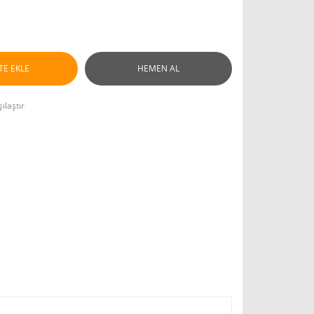
TE EKLE
HEMEN AL
ılaştır