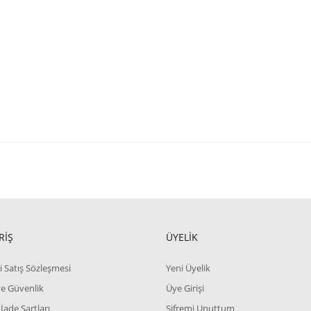
RİŞ
ÜYELİK
i Satış Sözleşmesi
Yeni Üyelik
 ve Güvenlik
Üye Girişi
 İade Şartları
Şifremi Unuttum