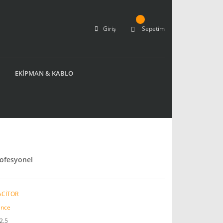
Giriş
Sepetim
EKİPMAN & KABLO
ofesyonel
ACİTOR
nce
2.5