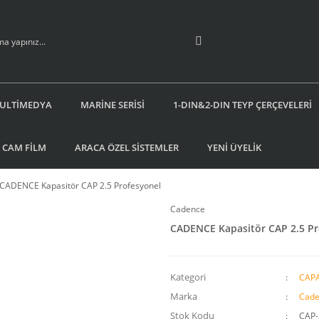
ULTİMEDYA
MARİNE SERİSİ
1-DIN&2-DIN TEYP ÇERÇEVELERİ
 CAM FİLM
ARACA ÖZEL SİSTEMLER
YENİ ÜYELİK
CADENCE Kapasitör CAP 2.5 Profesyonel
Cadence
CADENCE Kapasitör CAP 2.5 Pr
Kategori
CAP
Marka
Cade
Stok Kodu
CAP-