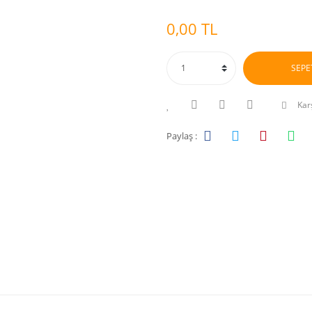
0,00 TL
SEPE
Karş
Paylaş :