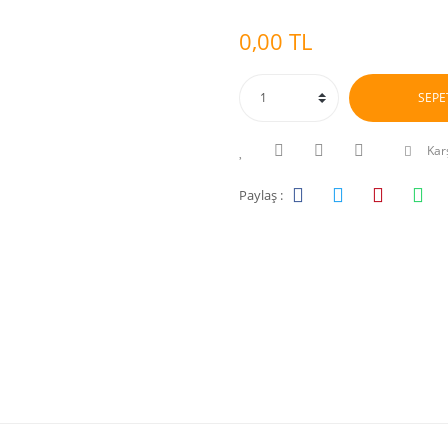
0,00 TL
SEPE
Karş
Paylaş :