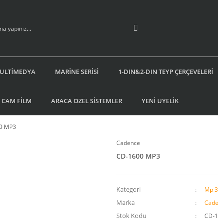
ULTİMEDYA
MARİNE SERİSİ
1-DIN&2-DIN TEYP ÇERÇEVELERİ
 CAM FİLM
ARACA ÖZEL SİSTEMLER
YENİ ÜYELİK
0 MP3
Cadence
CD-1600 MP3
Kategori
Mp 3
Marka
Cade
Stok Kodu
CD-