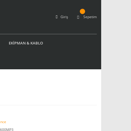
Giriş
Sepetim
EKİPMAN & KABLO
nce
1600MP3