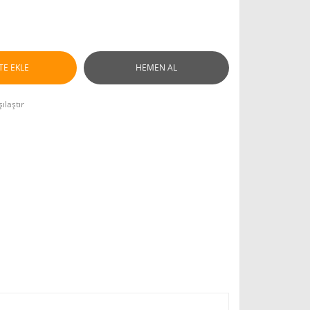
TE EKLE
HEMEN AL
ılaştır