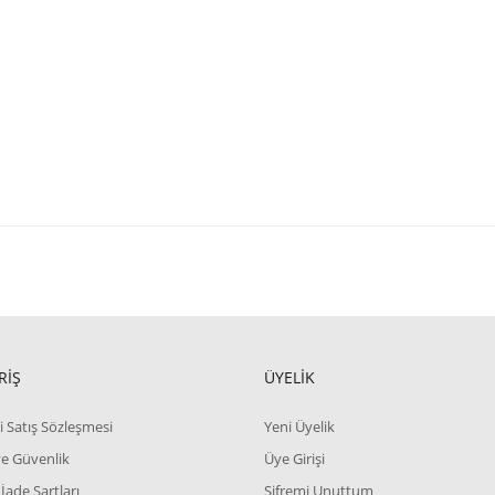
RİŞ
ÜYELİK
i Satış Sözleşmesi
Yeni Üyelik
 ve Güvenlik
Üye Girişi
 İade Şartları
Şifremi Unuttum