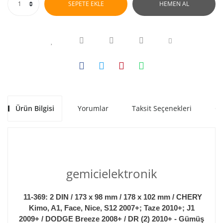
SEPETE EKLE
HEMEN AL
Ürün Bilgisi
Yorumlar
Taksit Seçenekleri
Ön
gemicielektronik
11-369: 2 DIN / 173 x 98 mm / 178 x 102 mm / CHERY
Kimo, A1, Face, Nice, S12 2007+; Taze 2010+; J1
2009+ / DODGE Breeze 2008+ / DR (2) 2010+ - Gümüş