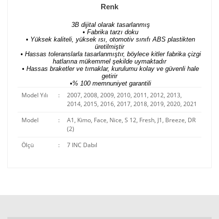
Renk
3B dijital olarak tasarlanmış
• Fabrika tarzı doku
• Yüksek kaliteli, yüksek ısı, otomotiv sınıfı ABS plastikten
üretilmiştir
• Hassas toleranslarla tasarlanmıştır, böylece kitler fabrika çizgi
hatlarına mükemmel şekilde uymaktadır
• Hassas braketler ve tırnaklar, kurulumu kolay ve güvenli hale
getirir
•% 100 memnuniyet garantili
Model Yılı
:
2007, 2008, 2009, 2010, 2011, 2012, 2013,
2014, 2015, 2016, 2017, 2018, 2019, 2020, 2021
Model
:
A1, Kimo, Face, Nice, S 12, Fresh, J1, Breeze, DR
(2)
Ölçü
:
7 INC Dabıl