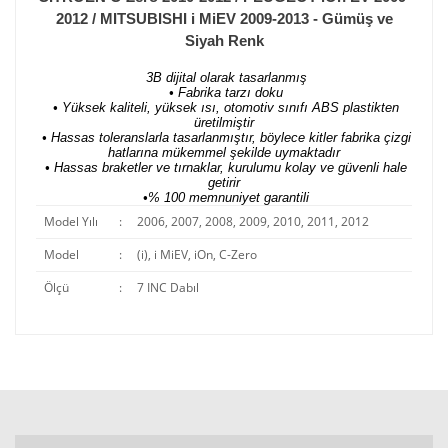
2012 / MITSUBISHI i MiEV 2009-2013 - Gümüş ve
Siyah Renk
3B dijital olarak tasarlanmış
• Fabrika tarzı doku
• Yüksek kaliteli, yüksek ısı, otomotiv sınıfı ABS plastikten
üretilmiştir
• Hassas toleranslarla tasarlanmıştır, böylece kitler fabrika çizgi
hatlarına mükemmel şekilde uymaktadır
• Hassas braketler ve tırnaklar, kurulumu kolay ve güvenli hale
getirir
•% 100 memnuniyet garantili
Model Yılı
:
2006, 2007, 2008, 2009, 2010, 2011, 2012
Model
:
(i), i MiEV, iOn, C-Zero
Ölçü
:
7 INC Dabıl