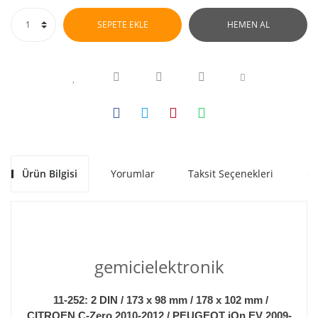
SEPETE EKLE
HEMEN AL
Ürün Bilgisi
Yorumlar
Taksit Seçenekleri
Ön
gemicielektronik
11-252: 2 DIN / 173 x 98 mm / 178 x 102 mm /
CITROEN C-Zero 2010-2012 / PEUGEOT iOn EV 2009-