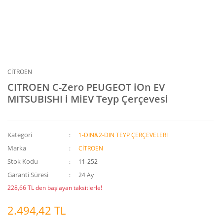
CİTROEN
CITROEN C-Zero PEUGEOT iOn EV
MITSUBISHI i MiEV Teyp Çerçevesi
Kategori
1-DIN&2-DIN TEYP ÇERÇEVELERİ
Marka
CİTROEN
Stok Kodu
11-252
Garanti Süresi
24 Ay
228,66 TL den başlayan taksitlerle!
2.494,42 TL