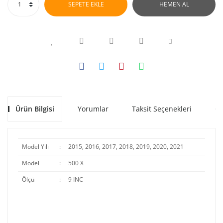
SEPETE EKLE
HEMEN AL
Ürün Bilgisi
Yorumlar
Taksit Seçenekleri
Ön
Model Yılı
:
2015, 2016, 2017, 2018, 2019, 2020, 2021
Model
:
500 X
Ölçü
:
9 INC