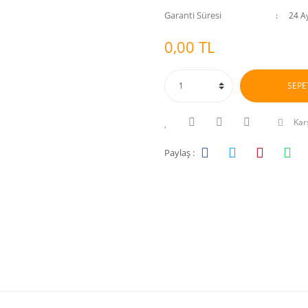
Garanti Süresi
24 A
0,00 TL
SEPE
Karş
Paylaş :