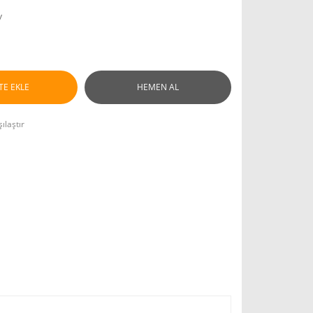
y
TE EKLE
HEMEN AL
ılaştır