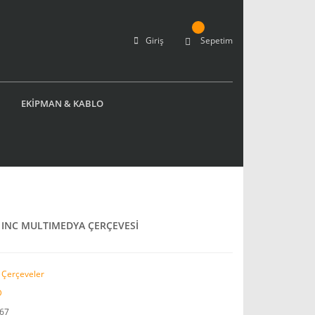
Giriş
Sepetim
EKİPMAN & KABLO
 INC MULTIMEDYA ÇERÇEVESİ
Çerçeveler
D
67