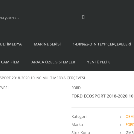
ULTİMEDYA
MARİNE SERİSİ
1-DIN&2-DIN TEYP ÇERÇEVELERİ
 CAM FİLM
ARACA ÖZEL SİSTEMLER
YENİ ÜYELİK
SPORT 2018-2020 10 INC MULTIMEDYA ÇERÇEVESİ
FORD
FORD ECOSPORT 2018-2020 10
Kategori
OEM 
Marka
FOR
Stok Kodu
GM3