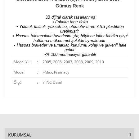
Gümüş Renk
3B dijital olarak tasarlanmış
• Fabrika tarzı doku
• Yüksek kaliteli, yüksek ısı, otomotiv sınıfı ABS plastikten
üretilmiştir
• Hassas toleranslarla tasarlanmıştır, böylece kitler fabrika çizgi
hatlarına mükemmel şekilde uymaktadır
• Hassas braketler ve tırnaklar, kurulumu kolay ve güvenli hale
getirir
•% 100 memnuniyet garantili
Model Yılı
:
2005, 2006, 2007, 2008, 2009, 2010
Model
:
İ-Max, Premacy
Ölçü
:
7 INC Dabıl
KURUMSAL