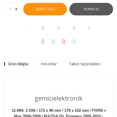
SEPETE EKLE
HEMEN AL
Ürün Bilgisi
Yorumlar
Taksit Seçenekleri
Ön
gemicielektronik
11-084: 2 DIN / 173 x 98 mm / 178 x 102 mm / FORD i-
Max 2006-2009 / MAZDA (5), Premacy 2005-2010 -