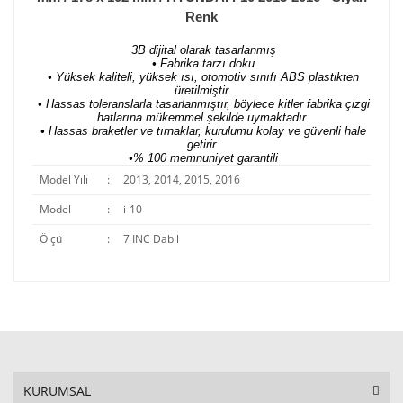
Renk
3B dijital olarak tasarlanmış
• Fabrika tarzı doku
• Yüksek kaliteli, yüksek ısı, otomotiv sınıfı ABS plastikten
üretilmiştir
• Hassas toleranslarla tasarlanmıştır, böylece kitler fabrika çizgi
hatlarına mükemmel şekilde uymaktadır
• Hassas braketler ve tırnaklar, kurulumu kolay ve güvenli hale
getirir
•% 100 memnuniyet garantili
Model Yılı
:
2013, 2014, 2015, 2016
Model
:
i-10
Ölçü
:
7 INC Dabıl
KURUMSAL