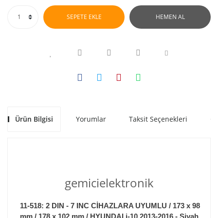
SEPETE EKLE
HEMEN AL
Ürün Bilgisi
Yorumlar
Taksit Seçenekleri
Ön
gemicielektronik
11-518: 2 DIN - 7 INC CİHAZLARA UYUMLU / 173 x 98
mm / 178 x 102 mm / HYUNDAI i-10 2013-2016 - Siyah