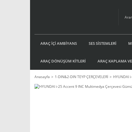
ARAÇ İÇİ AMBİYANS
SES SİSTEMLERİ
M
ARAÇ DÖNÜŞÜM KİTLERİ
ARAÇ KAPLAMA VE
Anasayfa
1-DIN&2-DIN TEYP ÇERÇEVELERİ
HYUNDAI i-