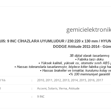
gemicielektroni
105: 9 INC CİHAZLARA UYUMLUDUR / 230:220 x 130 mm / HYUNDAI 
DODGE Attitude 2011-2014 - Gü
3B dijital olarak tasarlanmış
• Fabrika tarzı doku
• Yüksek kaliteli, yüksek ısı, otomotiv sınıfı ABS p
• Hassas toleranslarla tasarlanmıştır, böylece kitler fabrika çizgi
• Hassas braketler ve tırnaklar, kurulumu kolay ve 
•% 100 memnuniyet garantili
Yılı
:
2010, 2011, 2012, 2013, 2014, 2015, 2016, 2017
l
:
Accent, Solaris, Verna, Attitude
:
9 INC