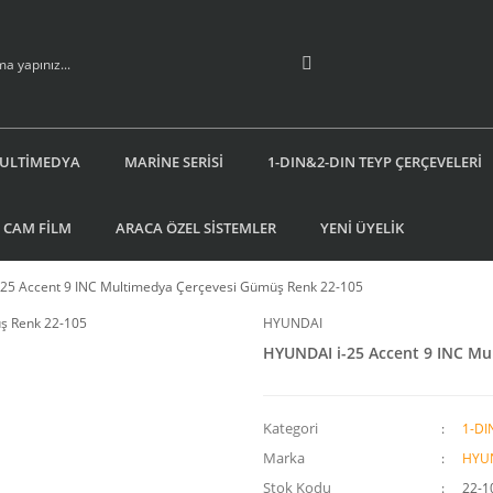
ULTİMEDYA
MARİNE SERİSİ
1-DIN&2-DIN TEYP ÇERÇEVELERİ
 CAM FİLM
ARACA ÖZEL SİSTEMLER
YENİ ÜYELİK
25 Accent 9 INC Multimedya Çerçevesi Gümüş Renk 22-105
HYUNDAI
HYUNDAI i-25 Accent 9 INC Mu
Kategori
1-DI
Marka
HYU
Stok Kodu
22-1