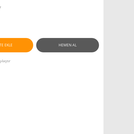
y
TE EKLE
HEMEN AL
ılaştır