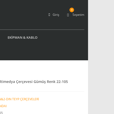
0
Giriş
Sepetim
EKİPMAN & KABLO
ltimedya Çerçevesi Gümüş Renk 22-105
N&2-DIN TEYP ÇERÇEVELERİ
NDAI
05