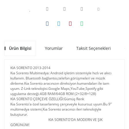
Ürün Bilgisi
Yorumlar
Taksit Seçenekleri
Ön
KIA SORENTO 2013-2014
Kıa Sorento Multimedya: 
Android işletim sistemiyle hızlı ve akıcı 
kullanım. 
Bluetooth bağlantısı,telefon görüşmeleri ve müzik 
dinleme.
Kıa Sorento 
aracınızın d
ireksiyon kumandaları ile tam 
uyum. Z-Link teknolojisi.
Google Maps,YouTube,Spotify gibi 
uygulama desteği.4GB RAM/64GB ROM (2+32/8+128)
KIA SORENTO ÇERÇEVE ÖZELLİĞİ:Gümüş Renk
Kıa Sorento
'a özel tasarlanmış çerçeveyle kusursuz uyum.
Bu 9"
multimedya sistemi,
Kıa Sorento 
aracınızı ileri teknolojiyle
buluşturur.
KIA SORENTO'DA MODERN VE ŞIK
GÖRÜNÜM!