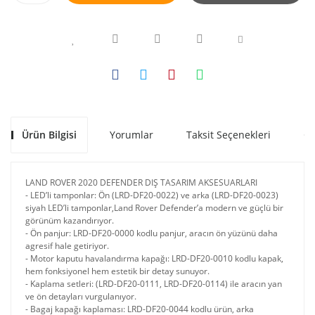
Ürün Bilgisi
Yorumlar
Taksit Seçenekleri
Ön
LAND ROVER 2020 DEFENDER DIŞ TASARIM AKSESUARLARI
- LED’li tamponlar: Ön (LRD-DF20-0022) ve arka (LRD-DF20-0023)
siyah LED’li tamponlar,Land Rover Defender’a modern ve güçlü bir
görünüm kazandırıyor.
- Ön panjur: LRD-DF20-0000 kodlu panjur, aracın ön yüzünü daha
agresif hale getiriyor.
- Motor kaputu havalandırma kapağı: LRD-DF20-0010 kodlu kapak,
hem fonksiyonel hem estetik bir detay sunuyor.
- Kaplama setleri: (LRD-DF20-0111, LRD-DF20-0114) ile aracın yan
ve ön detayları vurgulanıyor.
- Bagaj kapağı kaplaması: LRD-DF20-0044 kodlu ürün, arka