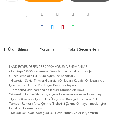
Ürün Bilgisi
Yorumlar
Taksit Seçenekleri
Ön
LAND ROVER DEFENDER 2020+ KORUMA EKİPMANLARI
- Far Kapağı&Güncellemeler:Standart far kapakları/Halojen
Güncelleme özellikli Alüminyum Far Kapakları.
​- Guardian Serisi Trimler:Guardian Ön Izgara Kapağı, Ön Izgara Alt
Çerçevesi ve Flame Red Küçük Braket detayları.
​- Tampon&Hava Yönlendiriciler:Ön Tampon Alt Hava
Yönlendiricileri ve Sis Farı Çerçeve Eklemeleriyle estetik dokunuş.
​- Çekme&Romork Çözümleri:Ön Çekme Kapağı Kancası ve Arka
Tampon Romork Arka Çekme (Elektrikli Çekme Olmayan model için)
kapakları ile tam uyum.
​- Mekanik&Gövde: Safeguar 3.0 Hava Kutusu ve Arka Çamurluk