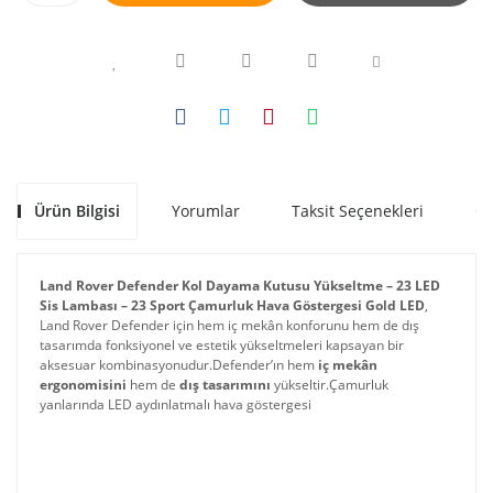
Ürün Bilgisi
Yorumlar
Taksit Seçenekleri
Ön
Land Rover Defender Kol Dayama Kutusu Yükseltme – 23 LED 
Sis Lambası – 23 Sport Çamurluk Hava Göstergesi Gold LED
, 
Land Rover Defender için hem iç mekân konforunu hem de dış 
tasarımda fonksiyonel ve estetik yükseltmeleri kapsayan bir 
aksesuar kombinasyonudur.
Defender’ın hem
iç mekân
ergonomisini
hem de
dış tasarımını
yükseltir.Çamurluk
yanlarında LED aydınlatmalı hava göstergesi