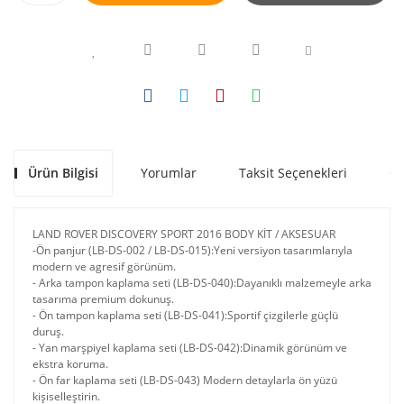
Ürün Bilgisi
Yorumlar
Taksit Seçenekleri
Ön
LAND ROVER DISCOVERY SPORT 2016 BODY KİT / AKSESUAR
-Ön panjur (LB-DS-002 / LB-DS-015):Yeni versiyon tasarımlarıyla
modern ve agresif görünüm.
- Arka tampon kaplama seti (LB-DS-040):Dayanıklı malzemeyle arka
tasarıma premium dokunuş.
- Ön tampon kaplama seti (LB-DS-041):Sportif çizgilerle güçlü
duruş.
- Yan marşpiyel kaplama seti (LB-DS-042):Dinamik görünüm ve
ekstra koruma.
- Ön far kaplama seti (LB-DS-043) Modern detaylarla ön yüzü
kişiselleştirin.