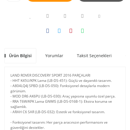
Ürün Bilgisi
Yorumlar
Taksit Seçenekleri
Ön
LAND ROVER DISCOVERY SPORT 2016 PARÇALARI
- HHT K45U/KPK Lama (LB-DS-451): Güçlü ve dayanıklı tasarım.
- A804LQ4J SPBD (LB-DS-050): Fonksiyonel detaylarla modern
görünüm.
- MOD DR6 AK6PU (LB-DS-030): Araç yapısına uyumlu özel parça.
- RRA T6W/KPK Lama GNWIS (LB-DS-016B-1): Ekstra koruma ve
sağlamlık.
- ARAH C6 SAR (LB-DS-032): Estetik ve fonksiyonel tasarım.
- Fonksiyonel tasarım: Her parça aracınızın performansını ve
güvenliğini destekler.