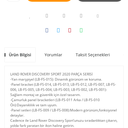
Ürün Bilgisi
Yorumlar
Taksit Seçenekleri
Ön
LAND ROVER DISCOVERY SPORT 2020 PARÇA SERİSİ
-Yan marşpiyel (LB-FS-015): Dinamik görünüm ve koruma.
-Panel bracket (LB-FS-014, LB-FS-013, LB-FS-012, LB-FS-007, LB-FS-
006, LB-FS-005, LB-FS-004, LB-FS-003, LB-FS-002, LB-FS-001):
Sağlam montaj ve güvenlik için özel tasarım.
-Çamurluk panel bracketleri (LB-FS-011 Arka / LB-FS-010
Ön):Dayanıklılık ve tam uyum.
-Panel setleri (LB-FS-009 / LB-FS-008):Modern görünüm,fonksiyonel
detaylar.
Cadence ile Land Rover Discovery Sport’unuzu sıradanlıktan çıkarın,
yolda fark yaratan bir ikon haline getirin.