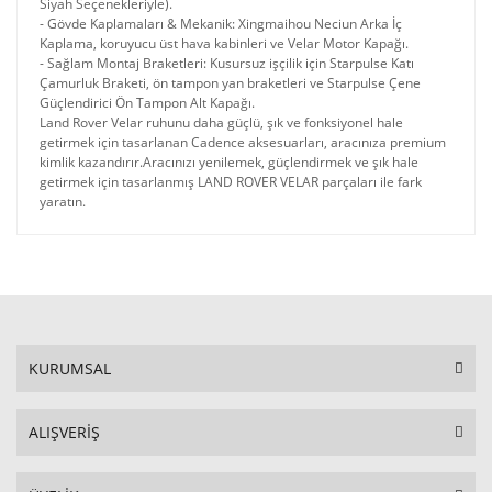
Siyah Seçenekleriyle).
​- Gövde Kaplamaları & Mekanik: Xingmaihou Neciun Arka İç
Kaplama, koruyucu üst hava kabinleri ve Velar Motor Kapağı.
​- Sağlam Montaj Braketleri: Kusursuz işçilik için Starpulse Katı
Çamurluk Braketi, ön tampon yan braketleri ve Starpulse Çene
Güçlendirici Ön Tampon Alt Kapağı.
Land Rover Velar ruhunu daha güçlü, şık ve fonksiyonel hale
getirmek için tasarlanan Cadence aksesuarları, aracınıza premium
kimlik kazandırır.Aracınızı yenilemek, güçlendirmek ve şık hale
getirmek için tasarlanmış LAND ROVER VELAR parçaları ile fark
yaratın.
KURUMSAL
ALIŞVERİŞ