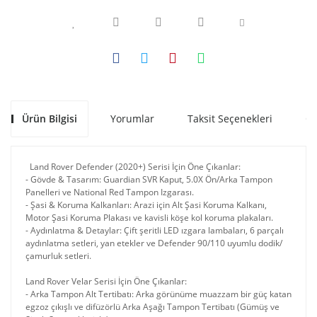
Ürün Bilgisi
Yorumlar
Taksit Seçenekleri
Ön
Land Rover Defender (2020+) Serisi İçin Öne Çıkanlar:
​- Gövde & Tasarım: Guardian SVR Kaput, 5.0X Ön/Arka Tampon
Panelleri ve National Red Tampon Izgarası.
​- Şasi & Koruma Kalkanları: Arazi için Alt Şasi Koruma Kalkanı,
Motor Şasi Koruma Plakası ve kavisli köşe kol koruma plakaları.
​- Aydınlatma & Detaylar: Çift şeritli LED ızgara lambaları, 6 parçalı
aydınlatma setleri, yan etekler ve Defender 90/110 uyumlu dodik/
çamurluk setleri.
​
Land Rover Velar Serisi İçin Öne Çıkanlar:
​- Arka Tampon Alt Tertibatı: Arka görünüme muazzam bir güç katan
egzoz çıkışlı ve difüzörlü Arka Aşağı Tampon Tertibatı (Gümüş ve