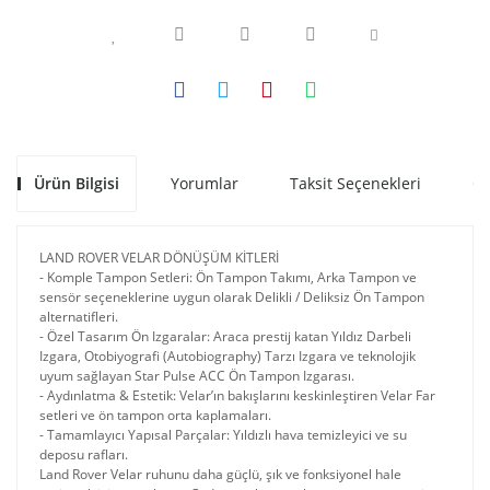
Ürün Bilgisi
Yorumlar
Taksit Seçenekleri
Ön
LAND ROVER VELAR DÖNÜŞÜM KİTLERİ
- Komple Tampon Setleri: Ön Tampon Takımı, Arka Tampon ve
sensör seçeneklerine uygun olarak Delikli / Deliksiz Ön Tampon
alternatifleri.
- ​Özel Tasarım Ön Izgaralar: Araca prestij katan Yıldız Darbeli
Izgara, Otobiyografi (Autobiography) Tarzı Izgara ve teknolojik
uyum sağlayan Star Pulse ACC Ön Tampon Izgarası.
​- Aydınlatma & Estetik: Velar’ın bakışlarını keskinleştiren Velar Far
setleri ve ön tampon orta kaplamaları.
- ​Tamamlayıcı Yapısal Parçalar: Yıldızlı hava temizleyici ve su
deposu rafları.
Land Rover Velar ruhunu daha güçlü, şık ve fonksiyonel hale