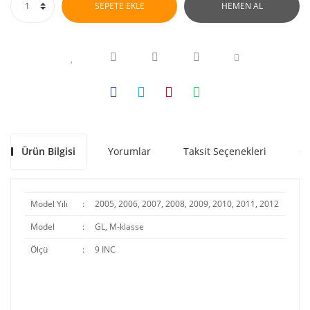
SEPETE EKLE
HEMEN AL
Ürün Bilgisi
Yorumlar
Taksit Seçenekleri
Ön
Model Yılı
:
2005, 2006, 2007, 2008, 2009, 2010, 2011, 2012
Model
:
GL, M-klasse
Ölçü
:
9 INC