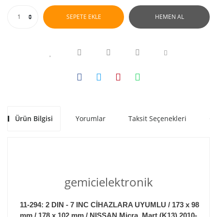
SEPETE EKLE
HEMEN AL
Ürün Bilgisi
Yorumlar
Taksit Seçenekleri
Ön
gemicielektronik
11-294: 2 DIN - 7 INC CİHAZLARA UYUMLU / 173 x 98
mm / 178 x 102 mm / NISSAN Micra, Mart (K13) 2010-