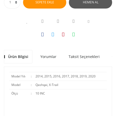
SEPETE EKLE
HEMEN AL
Ürün Bilgisi
Yorumlar
Taksit Seçenekleri
Ön
Model Yılı
:
2014, 2015, 2016, 2017, 2018, 2019, 2020
Model
:
Qashqai, X-Trail
Ölçü
:
10 INC