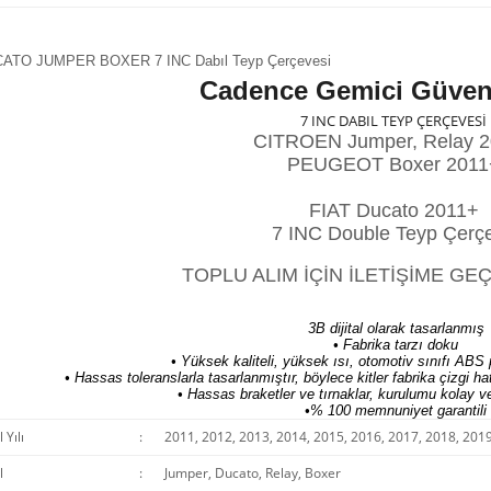
Cadence Gemici Güven
7 INC DABIL TEYP ÇERÇEVESİ
CITROEN Jumper, Relay 
PEUGEOT Boxer 2011
FIAT Ducato 2011+
7 INC Double Teyp Çerç
TOPLU ALIM İÇİN İLETİŞİME GEÇ
3B dijital olarak tasarlanmış
• Fabrika tarzı doku
• Yüksek kaliteli, yüksek ısı, otomotiv sınıfı ABS p
• Hassas toleranslarla tasarlanmıştır, böylece kitler fabrika çizgi
• Hassas braketler ve tırnaklar, kurulumu kolay ve 
•% 100 memnuniyet garantili
Yılı
:
2011, 2012, 2013, 2014, 2015, 2016, 2017, 2018, 201
l
:
Jumper, Ducato, Relay, Boxer