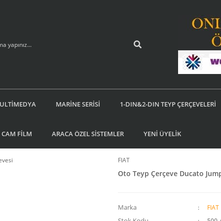
ULTİMEDYA
MARİNE SERİSİ
1-DIN&2-DIN TEYP ÇERÇEVELERİ
 CAM FİLM
ARACA ÖZEL SİSTEMLER
YENİ ÜYELİK
FIAT
Oto Teyp Çerçeve Ducato Jump
Marka
FIAT
Stok Kodu
500-