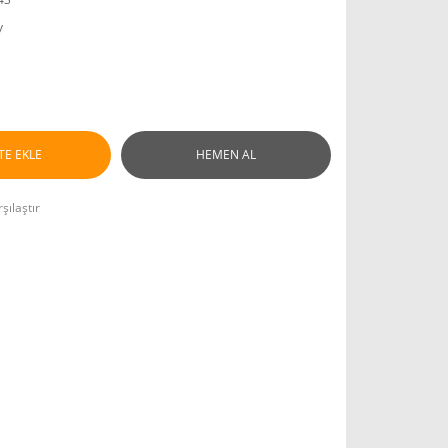
y
TE EKLE
HEMEN AL
şılaştır