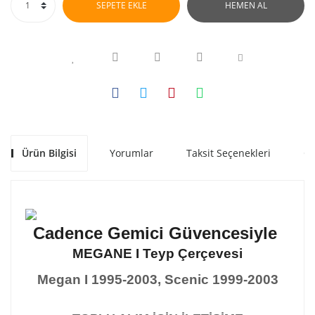
SEPETE EKLE
HEMEN AL
Ürün Bilgisi
Yorumlar
Taksit Seçenekleri
Ön
Cadence Gemici Güvencesiyle
MEGANE I Teyp Çerçevesi
Megan I 1995-2003, Scenic 1999-2003