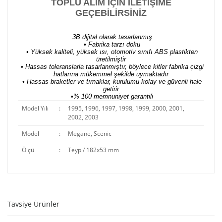
TOPLU ALIM İÇİN İLETİŞİME
GEÇEBİLİRSİNİZ
3B dijital olarak tasarlanmış
• Fabrika tarzı doku
• Yüksek kaliteli, yüksek ısı, otomotiv sınıfı ABS plastikten
üretilmiştir
• Hassas toleranslarla tasarlanmıştır, böylece kitler fabrika çizgi
hatlarına mükemmel şekilde uymaktadır
• Hassas braketler ve tırnaklar, kurulumu kolay ve güvenli hale
getirir
•% 100 memnuniyet garantili
Model Yılı
:
1995, 1996, 1997, 1998, 1999, 2000, 2001,
2002, 2003
Model
:
Megane, Scenic
Ölçü
:
Teyp / 182x53 mm
Tavsiye Ürünler