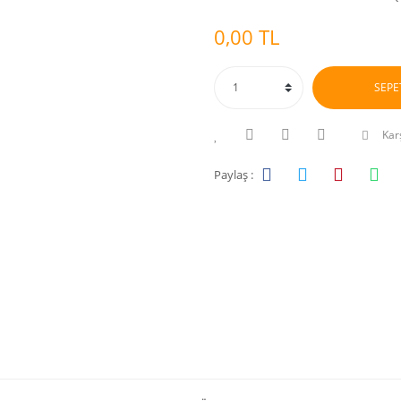
0,00 TL
SEPE
Karş
Paylaş :