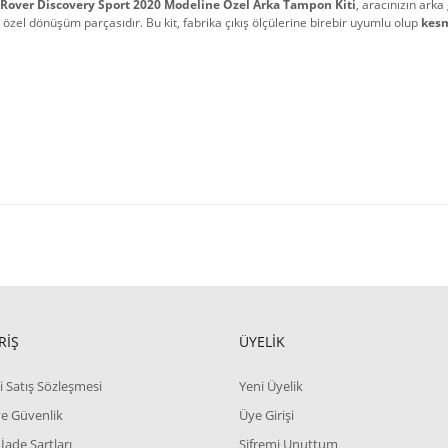
Rover Discovery Sport 2020 Modeline Özel Arka Tampon Kiti
, aracınızın ar
 özel dönüşüm parçasıdır. Bu kit, fabrika çıkış ölçülerine birebir uyumlu olup 
kesm
RİŞ
ÜYELİK
i Satış Sözleşmesi
Yeni Üyelik
 ve Güvenlik
Üye Girişi
 İade Şartları
Şifremi Unuttum