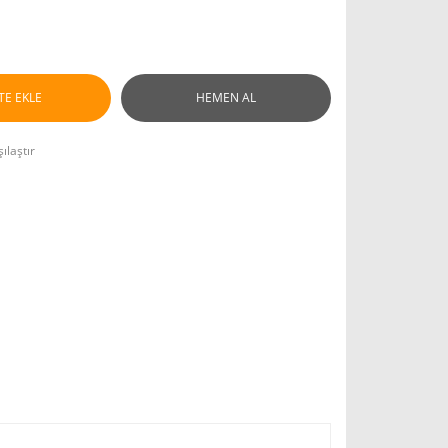
TE EKLE
HEMEN AL
ılaştır