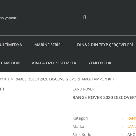
ULTİMEDYA
MARİNE SERİSİ
1-DIN&2-DIN TEYP ÇERÇEVELERİ
 CAM FİLM
ARACA ÖZEL SİSTEMLER
YENİ ÜYELİK
Y KİT
RANGE ROVER 2020 DISCOVERY SPORT ARKA TAMPON KİTİ
LAND ROVER
RANGE ROVER 2020 DISCOVER
Kategori
RANG
Marka
LAN
Stok Kodu
AHQ