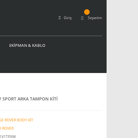
Giriş
Sepetim
EKİPMAN & KABLO
Y SPORT ARKA TAMPON KİTİ
E ROVER BODY KİT
D ROVER
EV1TPXW