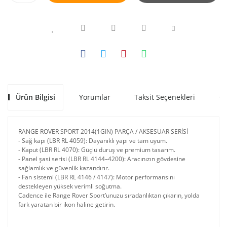
Ürün Bilgisi
Yorumlar
Taksit Seçenekleri
Ön
RANGE ROVER SPORT 2014(1GIN) PARÇA / AKSESUAR SERİSİ
- Sağ kapı (LBR RL 4059): Dayanıklı yapı ve tam uyum.
- Kaput (LBR RL 4070): Güçlü duruş ve premium tasarım.
- Panel şasi serisi (LBR RL 4144–4200): Aracınızın gövdesine
sağlamlık ve güvenlik kazandırır.
- Fan sistemi (LBR RL 4146 / 4147): Motor performansını
destekleyen yüksek verimli soğutma.
Cadence ile Range Rover Sport’unuzu sıradanlıktan çıkarın, yolda
fark yaratan bir ikon haline getirin.