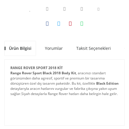
Ürün Bilgisi
Yorumlar
Taksit Seçenekleri
Ön
RANGE ROVER SPORT 2018 KİT
Range Rover Sport Black 2018 Body Kit
, aracınızı standart
görünümden daha agresif, sportif ve premium bir tasarıma
dönüştüren özel dış tasarım paketidir. Bu kit, özellikle
Black Edition
detaylarıyla aracın hatlarını vurgular ve fabrika çıkışına yakın uyum
sağlar.
Siyah detaylarla Range Rover hatları daha belirgin hale gelir.