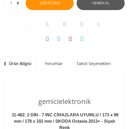
SEPETE EKLE
HEMEN AL
Ürün Bilgisi
Yorumlar
Taksit Seçenekleri
Ön
gemicielektronik
11-462: 2 DIN - 7 INC CİHAZLARA UYUMLU / 173 x 98
mm / 178 x 102 mm / SKODA Octavia 2013+ - Siyah
Renk