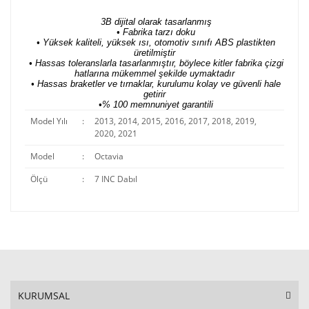
3B dijital olarak tasarlanmış
• Fabrika tarzı doku
• Yüksek kaliteli, yüksek ısı, otomotiv sınıfı ABS plastikten
üretilmiştir
• Hassas toleranslarla tasarlanmıştır, böylece kitler fabrika çizgi
hatlarına mükemmel şekilde uymaktadır
• Hassas braketler ve tırnaklar, kurulumu kolay ve güvenli hale
getirir
•% 100 memnuniyet garantili
Model Yılı
:
2013, 2014, 2015, 2016, 2017, 2018, 2019,
2020, 2021
Model
:
Octavia
Ölçü
:
7 INC Dabıl
KURUMSAL