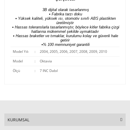
3B dijital olarak tasarlanmış
• Fabrika tarzı doku
• Yüksek kaliteli, yüksek ısı, otomotiv sınıfı ABS plastikten
üretilmiştir
• Hassas toleranslarla tasarlanmıştır, böylece kitler fabrika çizgi
hatlarına mükemmel şekilde uymaktadır
• Hassas braketler ve tırnaklar, kurulumu kolay ve güvenli hale
getirir
•% 100 memnuniyet garantili
Model Yılı
:
2004, 2005, 2006, 2007, 2008, 2009, 2010
Model
:
Oktavia
Ölçü
:
7 INC Dabıl
KURUMSAL