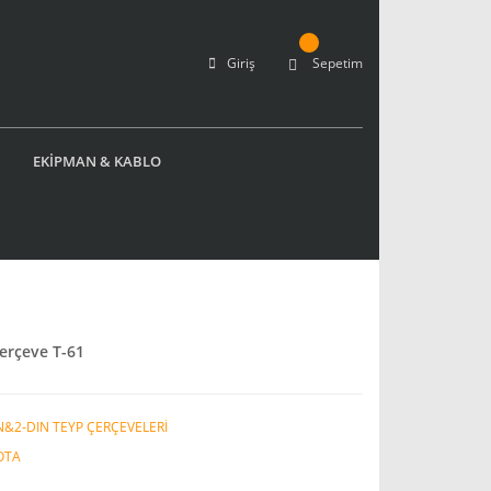
Giriş
Sepetim
EKİPMAN & KABLO
erçeve T-61
N&2-DIN TEYP ÇERÇEVELERİ
OTA