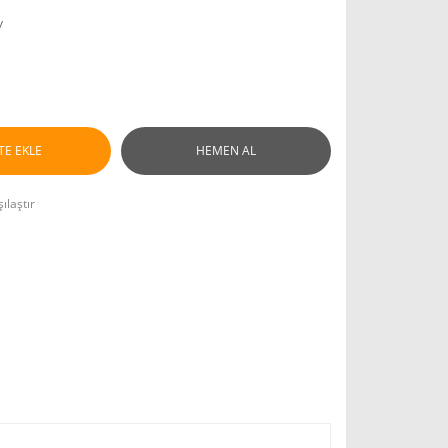
y
TE EKLE
HEMEN AL
ılaştır