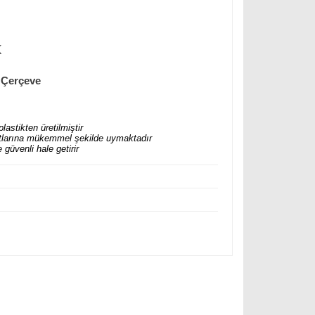
k
p Çerçeve
lastikten üretilmiştir
 hatlarına mükemmel şekilde uymaktadır
güvenli hale getirir