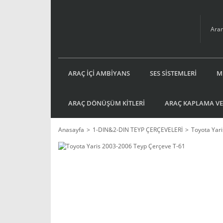
ARAÇ İÇİ AMBİYANS
SES SİSTEMLERİ
M
ARAÇ DÖNÜŞÜM KİTLERİ
ARAÇ KAPLAMA VE
Anasayfa
1-DIN&2-DIN TEYP ÇERÇEVELERİ
Toyota Yar