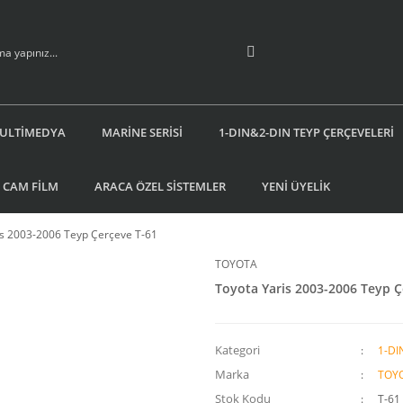
ULTİMEDYA
MARİNE SERİSİ
1-DIN&2-DIN TEYP ÇERÇEVELERİ
 CAM FİLM
ARACA ÖZEL SİSTEMLER
YENİ ÜYELİK
is 2003-2006 Teyp Çerçeve T-61
TOYOTA
Toyota Yaris 2003-2006 Teyp Ç
Kategori
1-DI
Marka
TOY
Stok Kodu
T-61