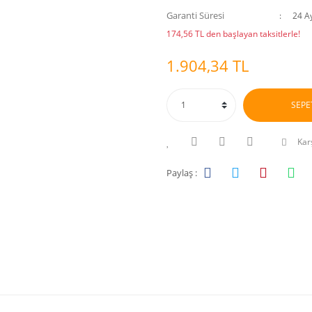
Garanti Süresi
24 A
174,56 TL den başlayan taksitlerle!
1.904,34 TL
SEPE
Karş
Paylaş :