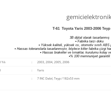
gemicielektroni
T-61 Toyota Yaris 2003-2006 Tey
3B dijital olarak tasarlanmış
• Fabrika tarzı doku
• Yüksek kaliteli, yüksek ısı, otomotiv sınıfı ABS p
• Hassas toleranslarla tasarlanmıştır, böylece kitler fabrika çizgi
• Hassas braketler ve tırnaklar, kurulumu kolay ve 
•% 100 memnuniyet garantili
Yılı
:
2003, 2004, 2005, 2006
l
:
Yaris
:
7 INC Dabıl, Teyp / 182x53 mm