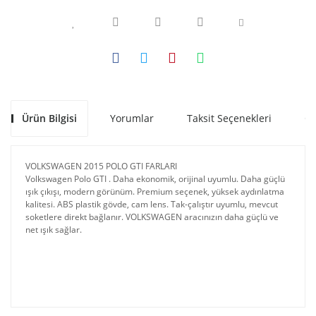
Ürün Bilgisi
Yorumlar
Taksit Seçenekleri
Ön
VOLKSWAGEN 2015 POLO GTI FARLARI
Volkswagen Polo GTI . 
Daha 
ekonomik, 
orijinal 
uyumlu. 
Daha 
güçlü 
ışık 
çıkışı, 
modern 
görünüm.
Premium 
seçenek, 
yüksek 
aydınlatma 
kalitesi. 
ABS plastik gövde, cam lens.
 Tak-çalıştır uyumlu, mevcut 
soketlere direkt bağlanır. VOLKSWAGEN aracınızın d
aha güçlü ve
net ışık sağlar.