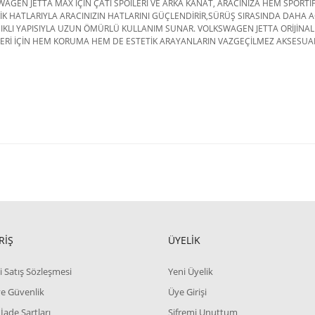
AGEN JETTA MAX İÇİN ÇATI SPOİLERİ VE ARKA KANAT, ARACINIZA HEM SPORT
K HATLARIYLA ARACINIZIN HATLARINI GÜÇLENDİRİR,SÜRÜŞ SIRASINDA DAHA A
IKLI YAPISIYLA UZUN ÖMÜRLÜ KULLANIM SUNAR. VOLKSWAGEN JETTA ORİJİNA
ERİ İÇİN HEM KORUMA HEM DE ESTETİK ARAYANLARIN VAZGEÇİLMEZ AKSESUAR
RİŞ
ÜYELİK
i Satış Sözleşmesi
Yeni Üyelik
 ve Güvenlik
Üye Girişi
 İade Şartları
Şifremi Unuttum