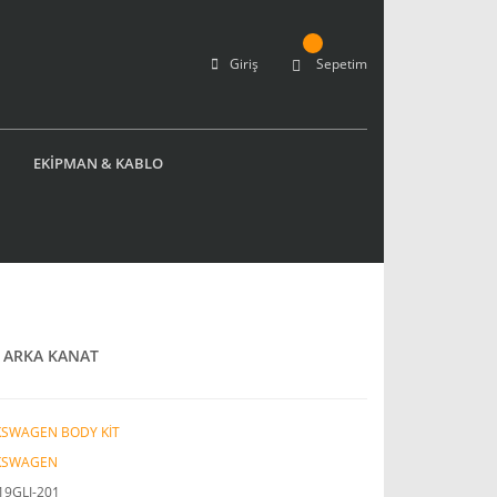
Giriş
Sepetim
EKİPMAN & KABLO
 ARKA KANAT
KSWAGEN BODY KİT
KSWAGEN
19GLI-201