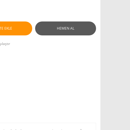
TE EKLE
HEMEN AL
ılaştır