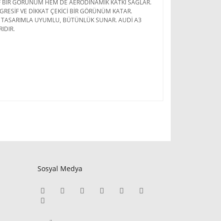
İF BİR GÖRÜNÜM HEM DE AERODİNAMİK KATKI SAĞLAR.
GRESİF VE DİKKAT ÇEKİCİ BİR GÖRÜNÜM KATAR.
L TASARIMLA UYUMLU, BÜTÜNLÜK SUNAR. AUDİ A3
IDIR.
Sosyal Medya