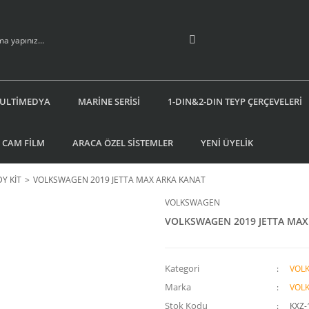
ULTİMEDYA
MARİNE SERİSİ
1-DIN&2-DIN TEYP ÇERÇEVELERİ
 CAM FİLM
ARACA ÖZEL SİSTEMLER
YENİ ÜYELİK
Y KİT
VOLKSWAGEN 2019 JETTA MAX ARKA KANAT
VOLKSWAGEN
VOLKSWAGEN 2019 JETTA MAX
Kategori
VOL
Marka
VOL
Stok Kodu
KXZ-