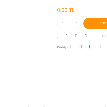
0,00 TL
SEPE
Karş
Paylaş :