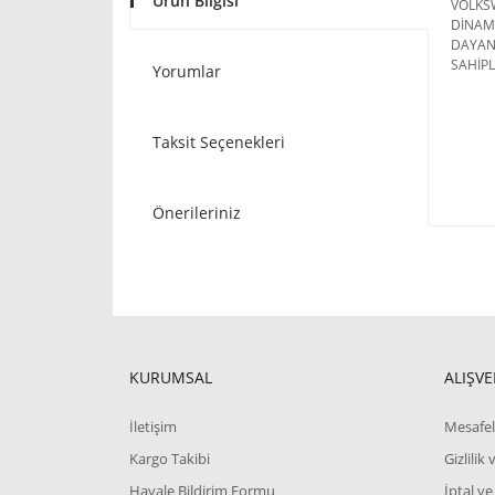
Ürün Bilgisi
VOLKSW
DİNAMİ
DAYAN
SAHİPL
Yorumlar
Taksit Seçenekleri
Önerileriniz
KURUMSAL
ALIŞVE
İletişim
Mesafel
Kargo Takibi
Gizlilik
Havale Bildirim Formu
İptal ve