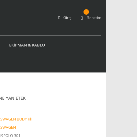
Giriş
Sepetim
EKİPMAN & KABLO
NE YAN ETEK
KSWAGEN BODY KİT
KSWAGEN
19POLO-301