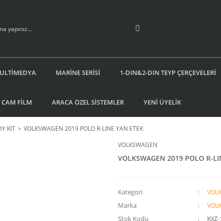
ULTİMEDYA
MARİNE SERİSİ
1-DIN&2-DIN TEYP ÇERÇEVELERİ
 CAM FİLM
ARACA ÖZEL SİSTEMLER
YENİ ÜYELİK
Y KİT
VOLKSWAGEN 2019 POLO R-LINE YAN ETEK
VOLKSWAGEN
VOLKSWAGEN 2019 POLO R-LI
Kategori
VOL
Marka
VOL
Stok Kodu
KXZ-