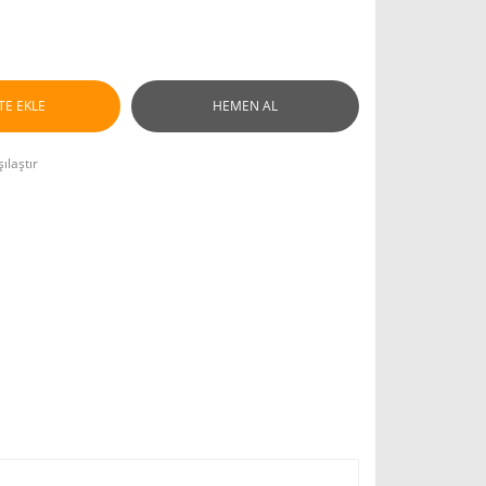
TE EKLE
HEMEN AL
ılaştır