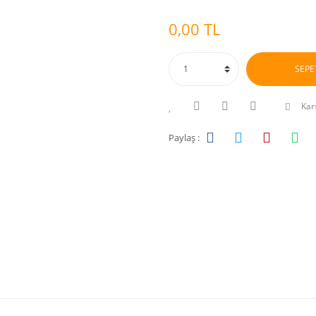
0,00 TL
SEPE
Karş
Paylaş :