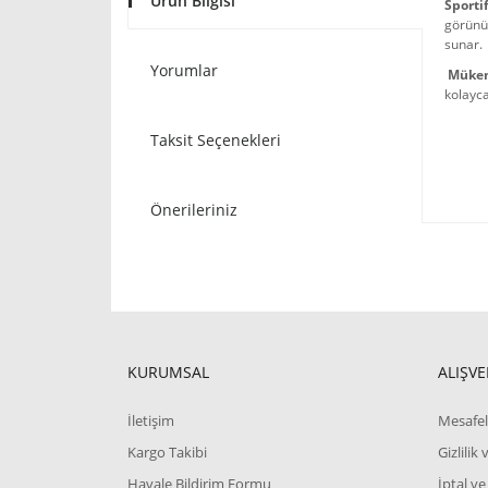
Ürün Bilgisi
Sporti
görünüm
sunar.
Yorumlar
Müke
kolayca
Taksit Seçenekleri
Önerileriniz
KURUMSAL
ALIŞVE
İletişim
Mesafel
Kargo Takibi
Gizlilik
Havale Bildirim Formu
İptal ve