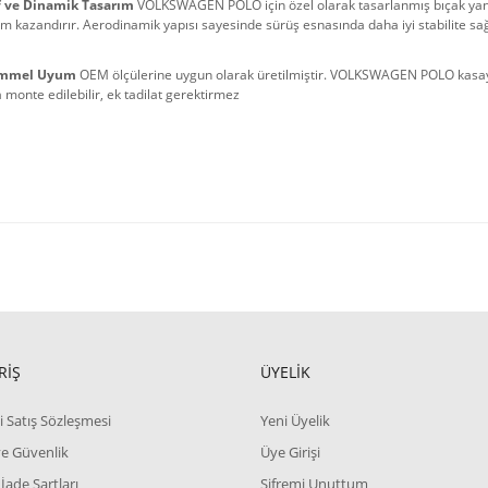
f ve Dinamik Tasarım
 VOLKSWAGEN POLO için özel olarak tasarlanmış bıçak yan e
 kazandırır. Aerodinamik yapısı sayesinde sürüş esnasında daha iyi stabilite sa
mmel Uyum
 OEM ölçülerine uygun olarak üretilmiştir. VOLKSWAGEN POLO kasaya 
 monte edilebilir, ek tadilat gerektirmez
RİŞ
ÜYELİK
i Satış Sözleşmesi
Yeni Üyelik
 ve Güvenlik
Üye Girişi
 İade Şartları
Şifremi Unuttum