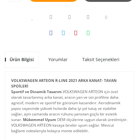
Ürün Bilgisi
Yorumlar
Taksit Seçenekleri
Ön
VOLKSWAGEN ARTEON R-LINE 2021 ARKA KANAT- TAVAN 
SPOİLERİ
Sportif ve Dinamik Tasarım
 VOLKSWAGEN ARTEON için özel 
olarak tasarlanmış arka kanat, aracın yan ve üst profiline daha 
agresif, modern ve sportif bir görünüm kazandırır. Aerodinamik 
yapısı sayesinde yüksek hızlarda daha iyi yol tutuş ve stabilite 
sağlar, aynı zamanda aracın ruhunu yansıtan güçlü bir estetik 
sunar. 
Mükemmel Uyum
 OEM ölçülerine uygun olarak üretilmiştir. 
VOLKSWAGEN ARTEON kasaya birebir uyum sağlar. Mevcut 
bağlantı noktalarıyla kolayca monte edilebilir.