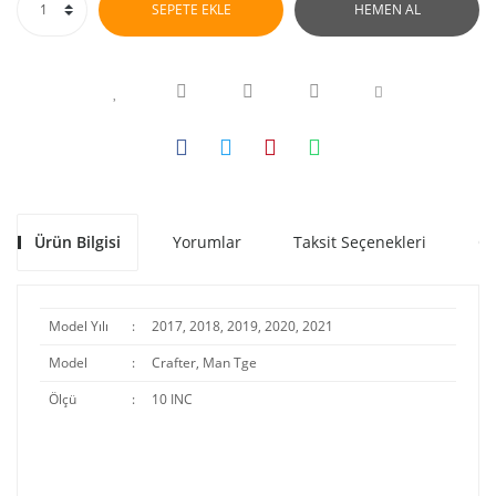
SEPETE EKLE
HEMEN AL
Ürün Bilgisi
Yorumlar
Taksit Seçenekleri
Ön
Model Yılı
:
2017, 2018, 2019, 2020, 2021
Model
:
Crafter, Man Tge
Ölçü
:
10 INC