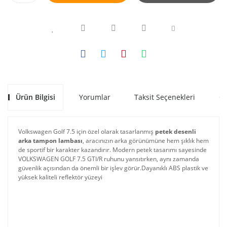
Ürün Bilgisi
Yorumlar
Taksit Seçenekleri
Ön
Volkswagen Golf 7.5 için özel olarak tasarlanmış
petek desenli
arka tampon lambası
, aracınızın arka görünümüne hem şıklık hem
de sportif bir karakter kazandırır. Modern petek tasarımı sayesinde
VOLKSWAGEN GOLF 7.5 GTI/R ruhunu yansıtırken, aynı zamanda
güvenlik açısından da önemli bir işlev görür.Dayanıklı ABS plastik ve
yüksek kaliteli reflektör yüzeyi