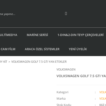
ULTİMEDYA
MARİNE SERİSİ
1-DIN&2-DIN TEYP ÇERÇEVELERİ
 CAM FİLM
ARACA ÖZEL SİSTEMLER
YENİ ÜYELİK
Y KİT
VOLKSWAGEN GOLF 7.5 GTI YAN ETEKLER
VOLKSWAGEN
VOLKSWAGEN GOLF 7.5 GTI YA
Kategori
VOL
Marka
VOL
Stok Kodu
KXZ-