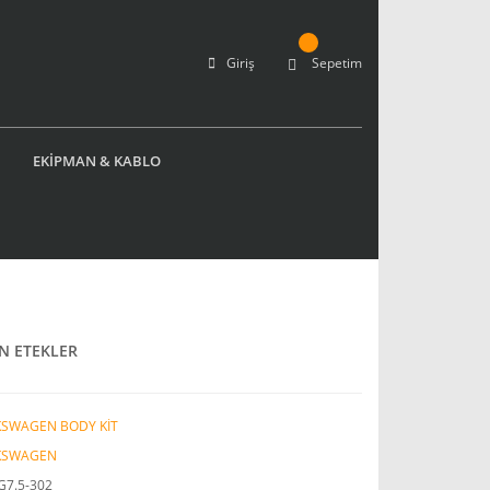
Giriş
Sepetim
EKİPMAN & KABLO
N ETEKLER
KSWAGEN BODY KİT
KSWAGEN
G7.5-302