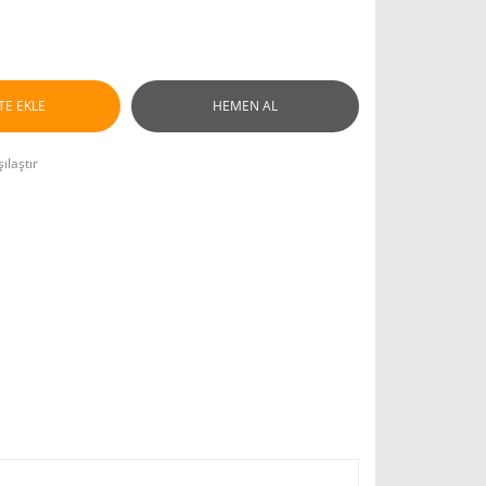
TE EKLE
HEMEN AL
ılaştır