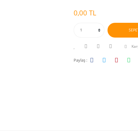
0,00 TL
SEPE
Karş
Paylaş :