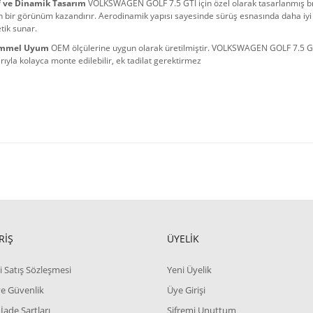
f ve Dinamik Tasarım
 VOLKSWAGEN GOLF 7.5 GTI için özel olarak tasarlanmış bıça
 bir görünüm kazandırır. Aerodinamik yapısı sayesinde sürüş esnasında daha iyi 
etik sunar.
mmel Uyum
 OEM ölçülerine uygun olarak üretilmiştir. VOLKSWAGEN GOLF 7.5 GT
rıyla kolayca monte edilebilir, ek tadilat gerektirmez
RİŞ
ÜYELİK
i Satış Sözleşmesi
Yeni Üyelik
 ve Güvenlik
Üye Girişi
 İade Şartları
Şifremi Unuttum