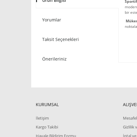
Ürün Bilgisi
Sporti
modern
bir est
Yorumlar
Müke
noktala
Taksit Seçenekleri
Önerileriniz
KURUMSAL
ALIŞVE
İletişim
Mesafel
Kargo Takibi
Gizlilik
Havale Bildirim Formu
İptal ve