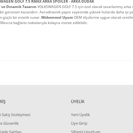
WAGEN GOLF 7.5 RMAX ARKA SPOİLER - ARKA DUDAK
f ve Dinamik Tasarım
 VOLKSWAGEN GOLF 7.5 için özel olarak tasarlanmış arka spo
 bir görünüm kazandırır. Aerodinamik yapısı sayesinde yüksek hızlarda daha iyi yol
n güçlü bir estetik sunar. 
Mükemmel Uyum
 OEM ölçülerine uygun olarak üreti
 Mevcut bağlantı noktalarıyla kolayca monte edilebilir.
RİŞ
ÜYELİK
i Satış Sözleşmesi
Yeni Üyelik
 ve Güvenlik
Üye Girişi
 İade Şartları
Şifremi Unuttum