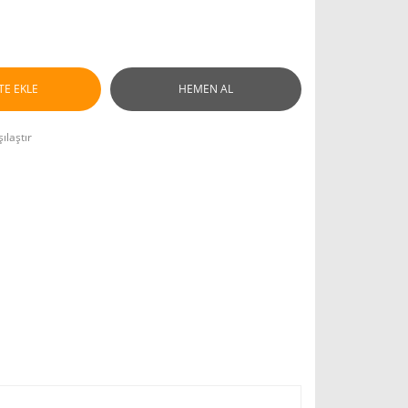
TE EKLE
HEMEN AL
ılaştır