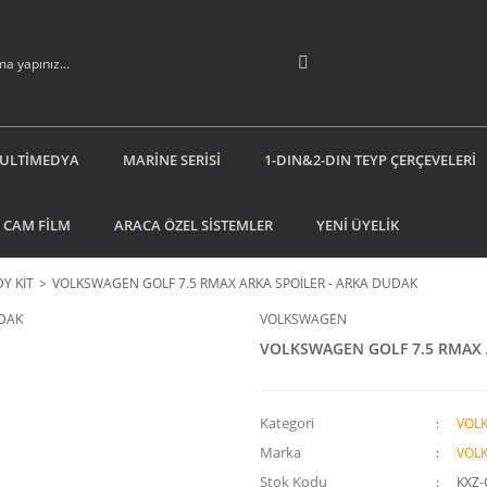
ULTİMEDYA
MARİNE SERİSİ
1-DIN&2-DIN TEYP ÇERÇEVELERİ
 CAM FİLM
ARACA ÖZEL SİSTEMLER
YENİ ÜYELİK
Y KİT
VOLKSWAGEN GOLF 7.5 RMAX ARKA SPOİLER - ARKA DUDAK
VOLKSWAGEN
VOLKSWAGEN GOLF 7.5 RMAX 
Kategori
VOL
Marka
VOL
Stok Kodu
KXZ-