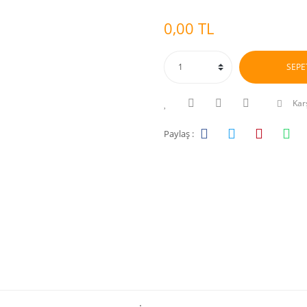
0,00 TL
SEPE
Karş
Paylaş :