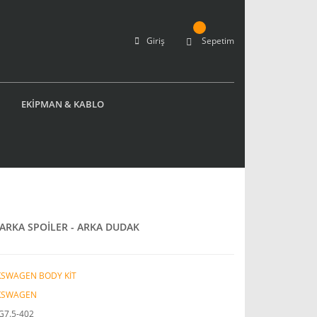
Giriş
Sepetim
EKİPMAN & KABLO
ARKA SPOİLER - ARKA DUDAK
KSWAGEN BODY KİT
KSWAGEN
G7.5-402