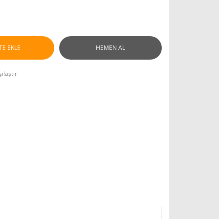
TE EKLE
HEMEN AL
ılaştır