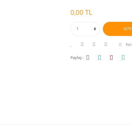
0,00 TL
SEPE
Karş
Paylaş :