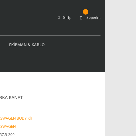
Giriş
Sepetim
EKİPMAN & KABLO
ARKA KANAT
KSWAGEN BODY KİT
KSWAGEN
G7.5-209