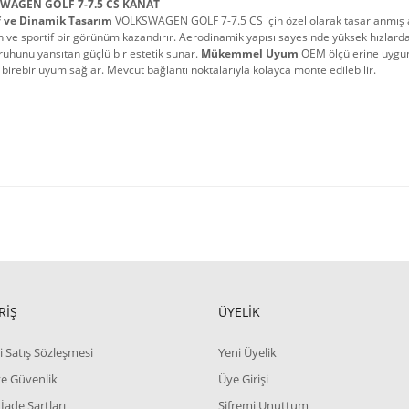
WAGEN GOLF 7-7.5 CS KANAT
f ve Dinamik Tasarım
 VOLKSWAGEN GOLF 7-7.5 CS için özel olarak tasarlanmış ark
ve sportif bir görünüm kazandırır. Aerodinamik yapısı sayesinde yüksek hızlarda d
ruhunu yansıtan güçlü bir estetik sunar. 
Mükemmel Uyum
 OEM ölçülerine uygu
birebir uyum sağlar. Mevcut bağlantı noktalarıyla kolayca monte edilebilir.
RİŞ
ÜYELİK
i Satış Sözleşmesi
Yeni Üyelik
 ve Güvenlik
Üye Girişi
 İade Şartları
Şifremi Unuttum