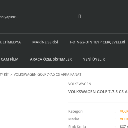
ULTİMEDYA
MARİNE SERİSİ
1-DIN&2-DIN TEYP ÇERÇEVELERİ
 CAM FİLM
ARACA ÖZEL SİSTEMLER
YENİ ÜYELİK
Y KİT
VOLKSWAGEN GOLF 7-7.5 CS ARKA KANAT
VOLKSWAGEN
VOLKSWAGEN GOLF 7-7.5 CS 
Kategori
VOL
Marka
VOL
Stok Kodu
KXZ-