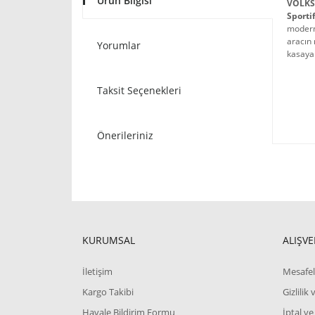
Ürün Bilgisi
VOLKS
Sporti
modern 
aracın 
Yorumlar
kasaya 
Taksit Seçenekleri
Önerileriniz
KURUMSAL
ALIŞVE
İletişim
Mesafel
Kargo Takibi
Gizlilik
Havale Bildirim Formu
İptal ve