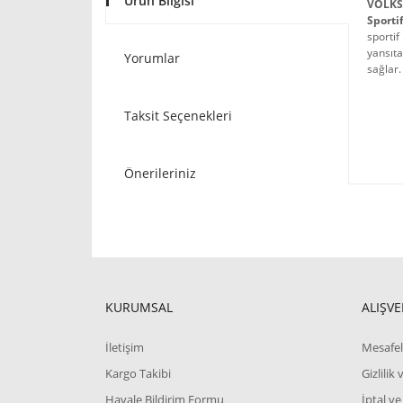
Ürün Bilgisi
VOLKS
Sporti
sportif
yansıta
Yorumlar
sağlar.
Taksit Seçenekleri
Önerileriniz
KURUMSAL
ALIŞVE
İletişim
Mesafel
Kargo Takibi
Gizlilik
Havale Bildirim Formu
İptal ve