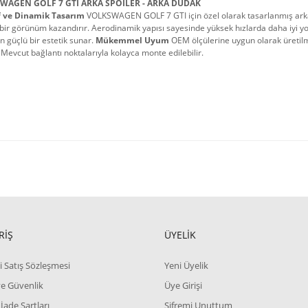
WAGEN GOLF 7 GTI ARKA SPOİLER - ARKA DUDAK
f ve Dinamik Tasarım
 VOLKSWAGEN GOLF 7 GTI için özel olarak tasarlanmış arka s
 bir görünüm kazandırır. Aerodinamik yapısı sayesinde yüksek hızlarda daha iyi yol
n güçlü bir estetik sunar. 
Mükemmel Uyum
 OEM ölçülerine uygun olarak üreti
 Mevcut bağlantı noktalarıyla kolayca monte edilebilir.
RİŞ
ÜYELİK
i Satış Sözleşmesi
Yeni Üyelik
 ve Güvenlik
Üye Girişi
 İade Şartları
Şifremi Unuttum