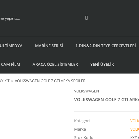
ULTİMEDYA
MARİNE SERİSİ
1-DIN&2-DIN TEYP ÇERÇEVELERİ
 CAM FİLM
ARACA ÖZEL SİSTEMLER
YENİ ÜYELİK
Y KİT
VOLKSWAGEN GOLF 7 GTI ARKA SPOİLER
VOLKSWAGEN
VOLKSWAGEN GOLF 7 GTI ARK
Kategori
VOL
Marka
VOL
Stok Kodu
KXZ-