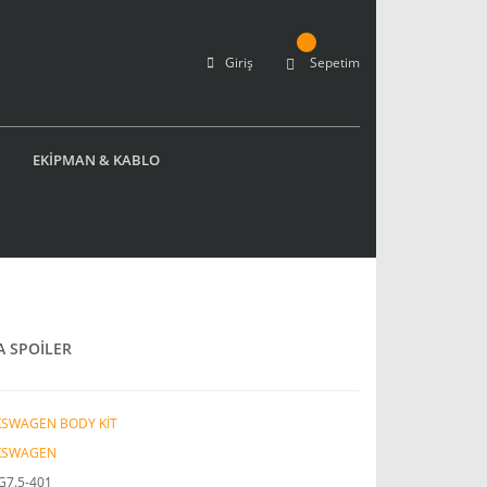
Giriş
Sepetim
EKİPMAN & KABLO
A SPOİLER
KSWAGEN BODY KİT
KSWAGEN
G7.5-401