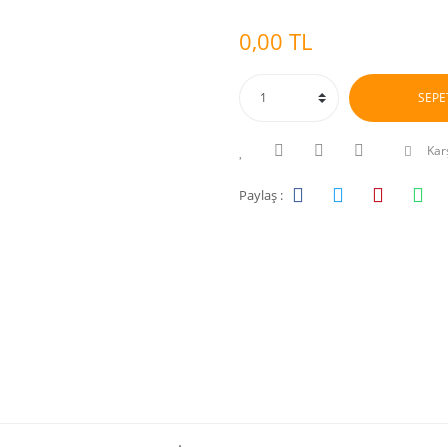
0,00 TL
SEPE
Karş
Paylaş :