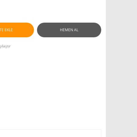
TE EKLE
HEMEN AL
ılaştır