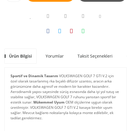
Ürün Bilgisi
Yorumlar
Taksit Seçenekleri
Ön
Sportif ve Dinamik Tasarım
 VOLKSWAGEN GOLF 7 GTI V.2 için 
özel olarak tasarlanmış rka bıçaklı difüzör uzantısı, aracın arka 
görünümüne daha agresif ve modern bir karakter kazandırır. 
Aerodinamik yapısı sayesinde sürüş esnasında daha iyi yol tutuş ve 
stabilite sağlar, VOLKSWAGEN GOLF 7 ruhunu yansıtan sportif bir 
estetik sunar. 
Mükemmel Uyum
 OEM ölçülerine uygun olarak 
üretilmiştir. VOLKSWAGEN GOLF 7 GTI V.2 kasaya birebir uyum 
sağlar. Mevcut bağlantı noktalarıyla kolayca monte edilebilir, ek 
tadilat gerektirmez.