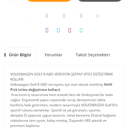
Ürün Bilgisi
Yorumlar
Taksit Seçenekleri
Ön
VOLKSWAGEN GOLF 8 ABD VERSİYON ŞEFFAF VİTES DEĞİŞTİRME
KOLLARI
Volkswagen Golf 8 ABD versiyonu için özel olarak üretilmiş
Shift
Pick (vites değiştirme kolları)
Aracınızın iç tasarımına hem estetik hem de fonksiyonel bir katkı
sağlar. Ergonomik yapısı sayesinde sürüş deneyiminizi daha
konforlu hale getirirken, modern tasarımıyla VOLKSWAGEN Golf 8’in
sportif ruhunu tamamlar. Sportif ve şık görünüm, uyumlu
detaylar.El yapısına uygun tasarım, rahat kavrama.Orijinal bağlantı
noktalarına tam uyum, kolay montaj. Dayanıklı ABS plastik ve
premium kaplama