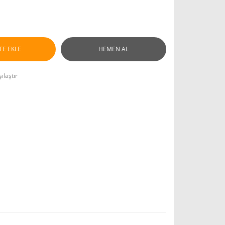
TE EKLE
HEMEN AL
ılaştır