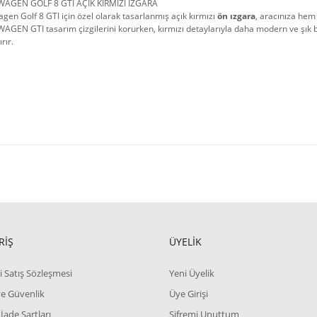
AGEN GOLF 8 GTI AÇIK KIRMIZI IZGARA
gen Golf 8 GTI için özel olarak tasarlanmış açık kırmızı
ön ızgara
, aracınıza hem
GEN GTI tasarım çizgilerini korurken, kırmızı detaylarıyla daha modern ve şık bi
rır.
RİŞ
ÜYELİK
i Satış Sözleşmesi
Yeni Üyelik
 ve Güvenlik
Üye Girişi
 İade Şartları
Şifremi Unuttum