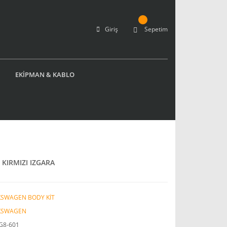
Giriş
Sepetim
EKİPMAN & KABLO
KIRMIZI IZGARA
KSWAGEN BODY KİT
KSWAGEN
G8-601