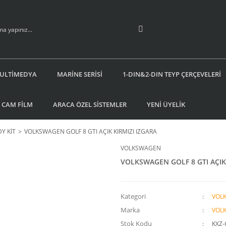
ULTİMEDYA
MARİNE SERİSİ
1-DIN&2-DIN TEYP ÇERÇEVELERİ
 CAM FİLM
ARACA ÖZEL SİSTEMLER
YENİ ÜYELİK
Y KİT
VOLKSWAGEN GOLF 8 GTI AÇIK KIRMIZI IZGARA
VOLKSWAGEN
VOLKSWAGEN GOLF 8 GTI AÇIK 
Kategori
VOL
Marka
VOL
Stok Kodu
KXZ-