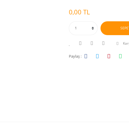
0,00 TL
SEPE
Karş
Paylaş :