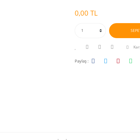
0,00 TL
SEPE
Karş
Paylaş :