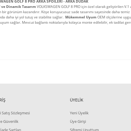
WAGEN GOLF 8 PRO ARKA SPOİLERİ - ARKA DUDAK
f ve Dinamik Tasarım
 VOLKSWAGEN GOLF 8 PRO için özel olarak geliştirilen V.1 ar
bir görünüm kazandırır. Köşe koruyucusuz sade tasarımı sayesinde daha temiz bir
da daha iyi yol tutuş ve stabilite sağlar. 
Mükemmel Uyum
 OEM ölçülerine uygu
 uyum sağlar. Mevcut bağlantı noktalarıyla kolayca monte edilebilir, ek tadilat ge
RİŞ
ÜYELİK
i Satış Sözleşmesi
Yeni Üyelik
 ve Güvenlik
Üye Girişi
 İade Şartları
Şifremi Unuttum