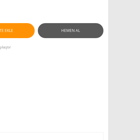
TE EKLE
HEMEN AL
ılaştır