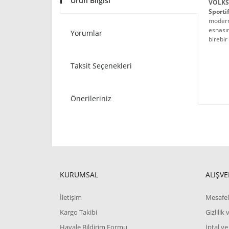
Ürün Bilgisi
VOLKS
Sporti
modern 
esnasın
Yorumlar
birebir
Taksit Seçenekleri
Önerileriniz
KURUMSAL
ALIŞVE
İletişim
Mesafel
Kargo Takibi
Gizlilik
Havale Bildirim Formu
İptal ve