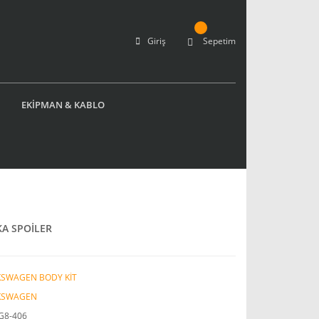
Giriş
Sepetim
EKİPMAN & KABLO
A SPOİLER
KSWAGEN BODY KİT
KSWAGEN
G8-406