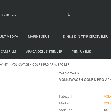
ULTİMEDYA
MARİNE SERİSİ
1-DIN&2-DIN TEYP ÇERÇEVELERİ
 CAM FİLM
ARACA ÖZEL SİSTEMLER
YENİ ÜYELİK
Y KİT
VOLKSWAGEN GOLF 8 PRO ARKA SPOİLER
VOLKSWAGEN
VOLKSWAGEN GOLF 8 PRO ARK
Kategori
VOL
Marka
VOL
Stok Kodu
KXZ-